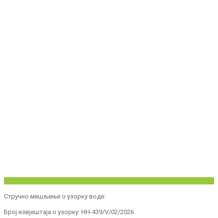
Стручно мишљење о узорку воде:
Број извјештаја о узорку: HH-439/V/02/2026