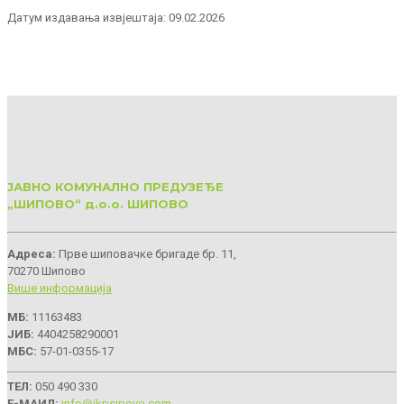
Датум издавања извјештаја: 09.02.2026
ЈАВНО КОМУНАЛНО ПРЕДУЗЕЂЕ
„ШИПОВО“ д.о.о. ШИПОВО
Aдреса:
Прве шиповачке бригаде бр. 11,
70270 Шипово
Више информација
МБ:
11163483
ЈИБ:
4404258290001
МБС:
57-01-0355-17
ТЕЛ:
050 490 330
Е-МАИЛ:
info@jkpsipovo.com