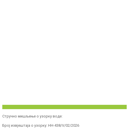
Стручно мишљење о узорку воде:
Број извјештаја о узорку: HH-438/V/02/2026