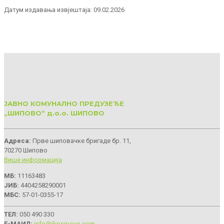
Датум издавања извјештаја: 09.02.2026
ЈАВНО КОМУНАЛНО ПРЕДУЗЕЂЕ
„ШИПОВО“ д.о.о. ШИПОВО
Aдреса:
Прве шиповачке бригаде бр. 11,
70270 Шипово
Више информација
МБ:
11163483
ЈИБ:
4404258290001
МБС:
57-01-0355-17
ТЕЛ:
050 490 330
Е-МАИЛ:
info@jkpsipovo.com