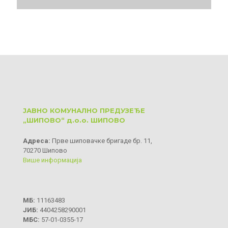
ЈАВНО КОМУНАЛНО ПРЕДУЗЕЂЕ
„ШИПОВО“ д.о.о. ШИПОВО
Aдреса:
Прве шиповачке бригаде бр. 11,
70270 Шипово
Више информација
МБ:
11163483
ЈИБ:
4404258290001
МБС:
57-01-0355-17