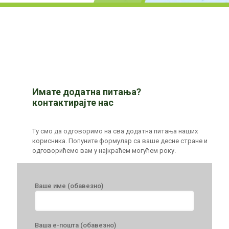
Имате додатна питања?
контактирајте нас
Ту смо да одговоримо на сва додатна питања наших
корисника. Попуните формулар са ваше десне стране и
одговорићемо вам у најкраћем могућем року.
Ваше име (обавезно)
Ваша е-пошта (обавезно)