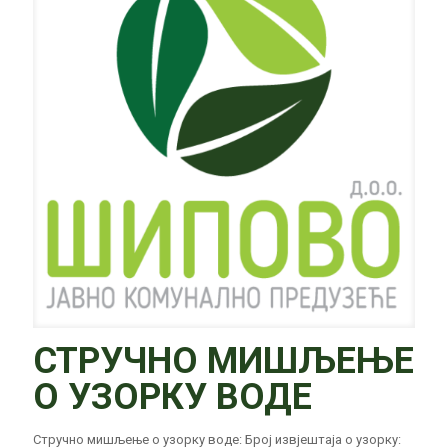
СТРУЧНО МИШЉЕЊЕ
О УЗОРКУ ВОДE
Стручно мишљење о узорку воде: Број извјештаја о узорку: