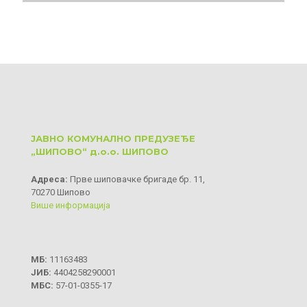
ЈАВНО КОМУНАЛНО ПРЕДУЗЕЂЕ
„ШИПОВО“ д.о.о. ШИПОВО
Aдреса:
Прве шиповачке бригаде бр. 11,
70270 Шипово
Више информација
МБ:
11163483
ЈИБ:
4404258290001
МБС:
57-01-0355-17