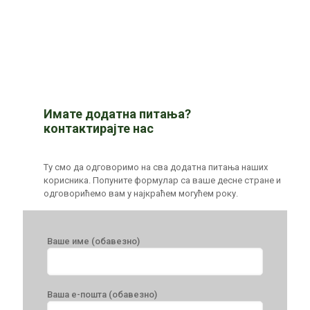
Имате додатна питања?
контактирајте нас
Ту смо да одговоримо на сва додатна питања наших
корисника. Попуните формулар са ваше десне стране и
одговорићемо вам у најкраћем могућем року.
Ваше име (обавезно)
Ваша е-пошта (обавезно)