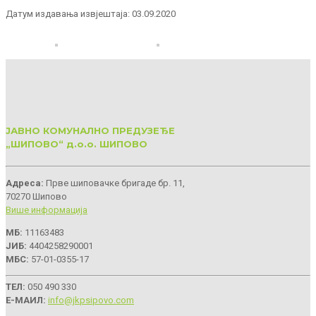
Датум издавања извјештаја: 03.09.2020
ЈАВНО КОМУНАЛНО ПРЕДУЗЕЂЕ
„ШИПОВО“ д.о.о. ШИПОВО
Aдреса:
Прве шиповачке бригаде бр. 11,
70270 Шипово
Више информација
МБ:
11163483
ЈИБ:
4404258290001
МБС:
57-01-0355-17
ТЕЛ:
050 490 330
Е-МАИЛ:
info@jkpsipovo.com