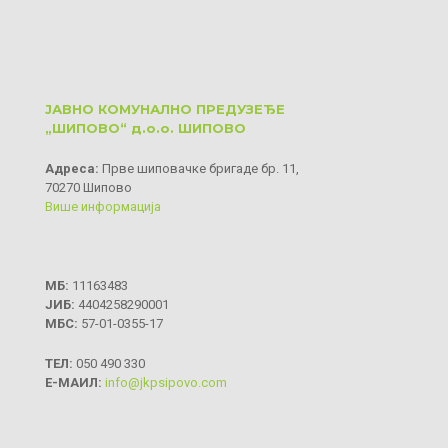
ЈАВНО КОМУНАЛНО ПРЕДУЗЕЂЕ
„ШИПОВО“ д.о.о. ШИПОВО
Aдреса:
Прве шиповачке бригаде бр. 11,
70270 Шипово
Више информација
МБ:
11163483
ЈИБ:
4404258290001
МБС:
57-01-0355-17
ТЕЛ:
050 490 330
Е-МАИЛ:
info@jkpsipovo.com