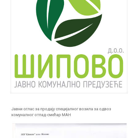
Јавни оглас за продају специјалног возила за одвоз
комуналног отпад-смећар МАН